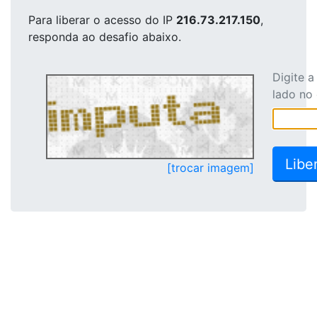
Para liberar o acesso
do IP
216.73.217.150
,
responda ao desafio abaixo.
Digite 
lado no
[trocar imagem]