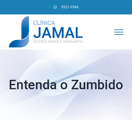
Skip
5521-3366
to
content
Entenda o Zumbido